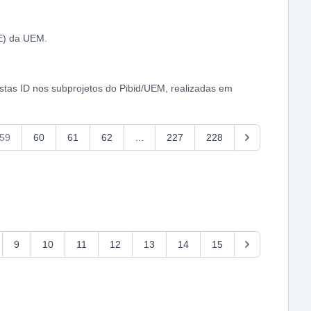
E) da UEM.
istas ID nos subprojetos do Pibid/UEM, realizadas em
59
60
61
62
...
227
228
9
10
11
12
13
14
15