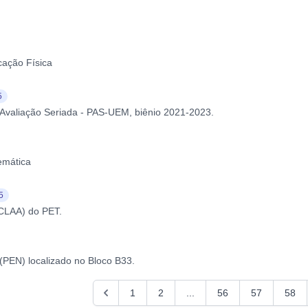
cação Física
5
Avaliação Seriada - PAS-UEM, biênio 2021-2023.
emática
5
CLAA) do PET.
(PEN) localizado no Bloco B33.
1
2
...
56
57
58