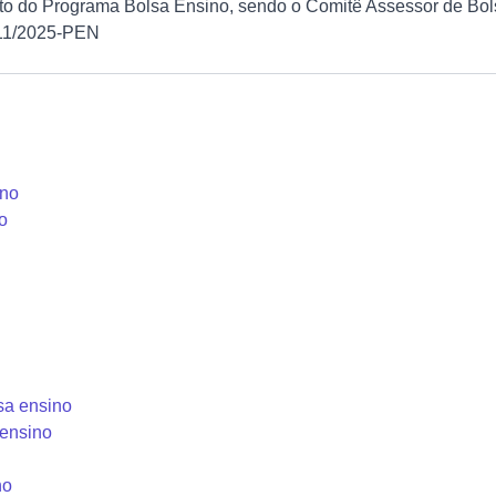
 do Programa Bolsa Ensino, sendo o Comitê Assessor de Bolsa
 11/2025-PEN
ino
no
lsa ensino
 ensino
no